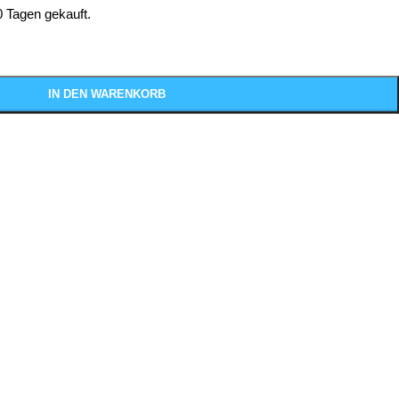
0 Tagen gekauft.
IN DEN WARENKORB
JETZT KAUFEN
e diese Tasse an. Warte nicht zu lange! 🙈