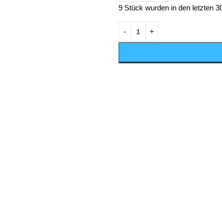
9
Stück wurden in den letzten 3
Vergleichen
10
Besucher schauen sich gerad
Teilen: