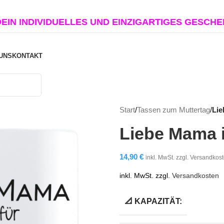
DEIN INDIVIDUELLES UND EINZIGARTIGES GESCH
UNS
KONTAKT
Start
/
Tassen zum Muttertag
/
Lie
Liebe Mama i
14,90
€
inkl. MwSt. zzgl. Versandkos
inkl. MwSt.
zzgl.
Versandkosten
📐 KAPAZITÄT: