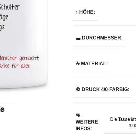
↕️ HÖHE:
🕳️ DURCHMESSER:
☕ MATERIAL:
🔄️ DRUCK 4/0-FARBIG:
🧼
Die Tasse is
WEITERE
3.0
INFOS: