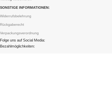
SONSTIGE INFORMATIONEN:
Widerrufsbelehrung
Rückgaberecht
Verpackungsverordnung
Folge uns auf Social Media:
Bezahlmöglichkeiten:
BANKÜBERWEISUNG, BARZAHLUNG BEI ABHOLUNG
Versandpartner:
Versandinformationen
TassenJunkie
2024 created by
Flyerbaron.com
. Ihre Werbeagentur in
Neunkirchen-Seelscheid
Facebook
X
Pinterest
WhatsApp
Telegram
Shop