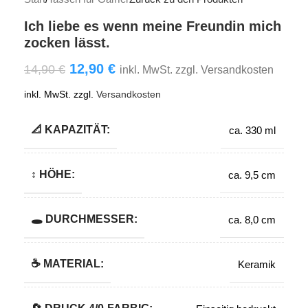
Ich liebe es wenn meine Freundin mich
zocken lässt.
12,90
€
14,90
€
inkl. MwSt. zzgl. Versandkosten
inkl. MwSt.
zzgl.
Versandkosten
📐 KAPAZITÄT:
ca. 330 ml
↕️ HÖHE:
ca. 9,5 cm
🕳️ DURCHMESSER:
ca. 8,0 cm
☕ MATERIAL:
Keramik