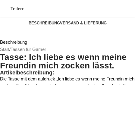
Teilen:
BESCHREIBUNG
VERSAND & LIEFERUNG
Beschreibung
Start
/
Tassen für Gamer
Tasse: Ich liebe es wenn meine
Freundin mich zocken lässt.
Artikelbeschreibung:
Die Tasse mit dem aufdruck „Ich liebe es wenn meine Freundin mich
zocken lässt“ ist ein unterhaltsames und originelles Geschenk für
Gamer und deren Partner. Mit diesem humorvollen Statement auf
Ihrer Tasse können Sie Ihre Liebe zum Gaming und Ihre Dankbarkeit
gegenüber Ihrer Freundin auf spielerische Weise zum Ausdruck
bringen.
Diese Tasse ist nicht nur ein praktisches Gebrauchsgegenstand,