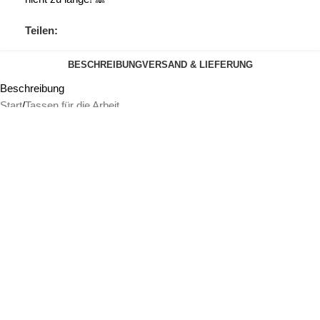
Teilen:
BESCHREIBUNG
VERSAND & LIEFERUNG
Beschreibung
Start
/
Tassen für die Arbeit
Tasse: Ich arbeite in Hektar nicht
in Stunden
Artikelbeschreibung:
Tassen sind nicht nur Behälter für Getränke, sondern auch Ausdruck
von Persönlichkeit und Lebensstil. Unsere Tasse für Ladys mit dem
inspirierenden Aufdruck „Ich arbeite in Hektar nicht in Stunden!“ ist
ein perfektes Beispiel dafür. Diese Tasse ist nicht nur ein praktisches
Utensil, sondern auch eine Aussage über den Arbeitsstil und die
Einstellung zur Arbeit von modernen Frauen.
Der Aufdruck „Ich arbeite in Hektar nicht in Stunden!“ ist eine
kraftvolle Botschaft, die die Vorstellung von traditioneller Arbeitszeit