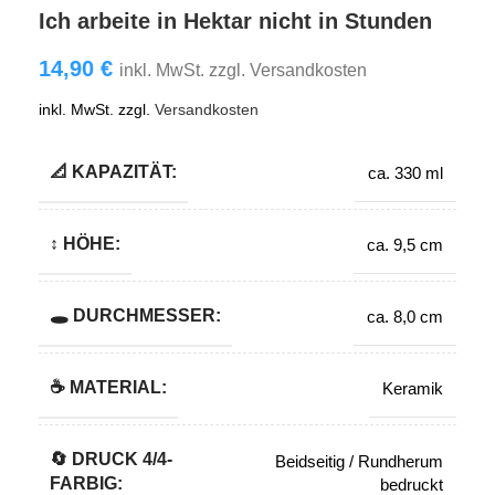
Ich arbeite in Hektar nicht in Stunden
14,90
€
inkl. MwSt. zzgl. Versandkosten
inkl. MwSt.
zzgl.
Versandkosten
📐 KAPAZITÄT:
ca. 330 ml
↕️ HÖHE:
ca. 9,5 cm
🕳️ DURCHMESSER:
ca. 8,0 cm
☕ MATERIAL:
Keramik
🔄️ DRUCK 4/4-
Beidseitig / Rundherum
FARBIG:
bedruckt