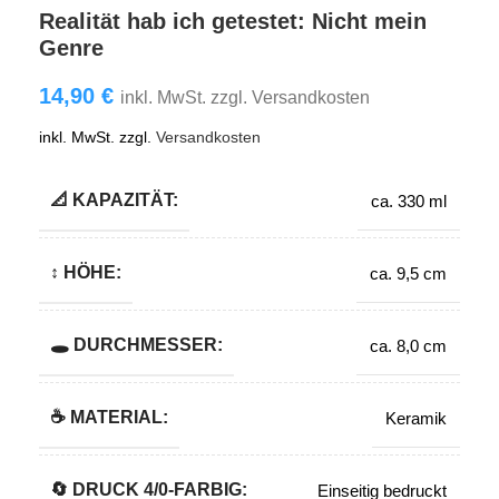
Realität hab ich getestet: Nicht mein
Genre
14,90
€
inkl. MwSt. zzgl. Versandkosten
inkl. MwSt.
zzgl.
Versandkosten
📐 KAPAZITÄT:
ca. 330 ml
↕️ HÖHE:
ca. 9,5 cm
🕳️ DURCHMESSER:
ca. 8,0 cm
☕ MATERIAL:
Keramik
🔄️ DRUCK 4/0-FARBIG:
Einseitig bedruckt