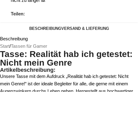
nicht zu lange! 🙈
Teilen:
BESCHREIBUNG
VERSAND & LIEFERUNG
Beschreibung
Start
/
Tassen für Gamer
Tasse: Realität hab ich getestet:
Nicht mein Genre
Artikelbeschreibung:
Unsere Tasse mit dem Aufdruck „Realität hab ich getestet: Nicht
mein Genre!“ ist der ideale Begleiter für alle, die gerne mit einem
Augenzwinkern durchs Leben gehen. Hergestellt aus hochwertiger
Keramik, bietet sie nicht nur eine lustige Botschaft, sondern auch
eine robuste und langlebige Qualität.
Das witzige Motto auf der Tasse lädt dazu ein, den Alltag mit einer
Prise Humor zu betrachten und sich von der Realität eine Auszeit zu
gönnen. Egal, ob Sie Ihren Kaffee am Morgen genießen oder eine