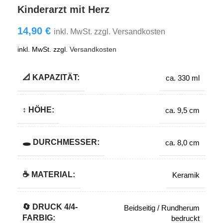
Kinderarzt mit Herz
14,90
€
inkl. MwSt. zzgl. Versandkosten
inkl. MwSt.
zzgl.
Versandkosten
📐 KAPAZITÄT:
ca. 330 ml
↕️ HÖHE:
ca. 9,5 cm
🕳️ DURCHMESSER:
ca. 8,0 cm
☕ MATERIAL:
Keramik
🔄️ DRUCK 4/4-
Beidseitig / Rundherum
FARBIG:
bedruckt