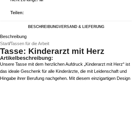
Teilen:
BESCHREIBUNG
VERSAND & LIEFERUNG
Beschreibung
Start
/
Tassen für die Arbeit
Tasse: Kinderarzt mit Herz
Artikelbeschreibung:
Unsere Tasse mit dem herzlichen Aufdruck „Kinderarzt mit Herz“ ist
das ideale Geschenk für alle Kinderärzte, die mit Leidenschaft und
Hingabe ihrer Berufung nachgehen. Mit diesem einzigartigen Design
können Sie Ihre Wertschätzung für die Fürsorge und das
Engagement eines Kinderarztes zum Ausdruck bringen und
gleichzeitig ihre Herzlichkeit und Empathie feiern.
Der Ausdruck „Kinderarzt mit Herz“ unterstreicht nicht nur die
fachliche Kompetenz, sondern auch die einfühlsame und liebevolle
Betreuung, die Kinderärzte ihren kleinen Patienten entgegenbringen.