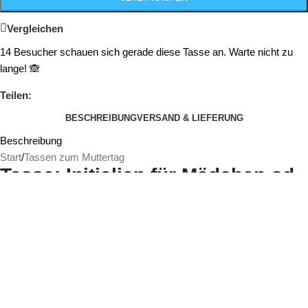
Vergleichen
14
Besucher schauen sich gerade diese Tasse an. Warte nicht zu
lange! 🙈
Teilen:
BESCHREIBUNG
VERSAND & LIEFERUNG
Beschreibung
Start
/
Tassen zum Muttertag
Tasse: Initialien für Mädchen od.
Junge
Artikelbeschreibung:
Du bist auf der Suche nach einem ganz besonderen Geschenk für
ein Kind in deinem Leben? Eine personalisierte Tasse mit dem
Namen des Kindes könnte die perfekte Wahl sein! Diese individuelle
Tasse wird das Kind begeistern und ihm ein Lächeln ins Gesicht
zaubern, jedes Mal wenn es sie benutzt.