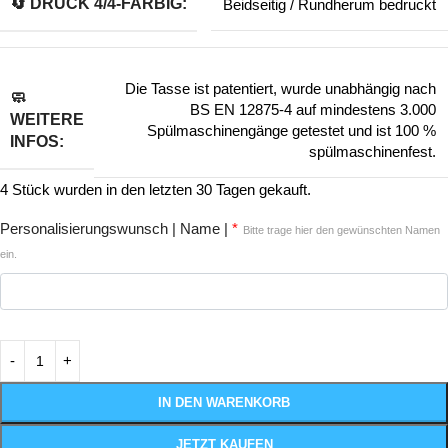
🔄️ DRUCK 4/4-FARBIG:
Beidseitig / Rundherum bedruckt
Die Tasse ist patentiert, wurde unabhängig nach
🧼
BS EN 12875-4 auf mindestens 3.000
WEITERE
Spülmaschinengänge getestet und ist 100 %
INFOS:
spülmaschinenfest.
4
Stück wurden in den letzten 30 Tagen gekauft.
Personalisierungswunsch | Name |
*
Bitte trage hier den gewünschten Namen
ein.
IN DEN WARENKORB
JETZT KAUFEN